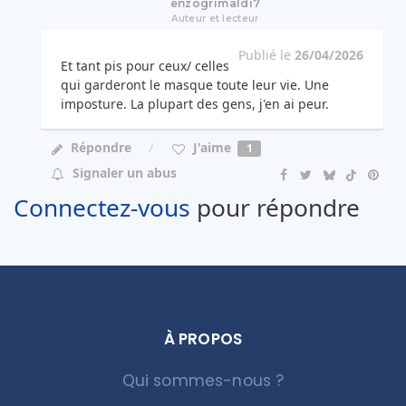
enzogrimaldi7
Auteur et lecteur
Publié le
26/04/2026
Et tant pis pour ceux/ celles
qui garderont le masque toute leur vie. Une
imposture. La plupart des gens, j'en ai peur.
J'aime
Répondre
1
Signaler un abus
Connectez-vous
pour répondre
À PROPOS
Qui sommes-nous ?