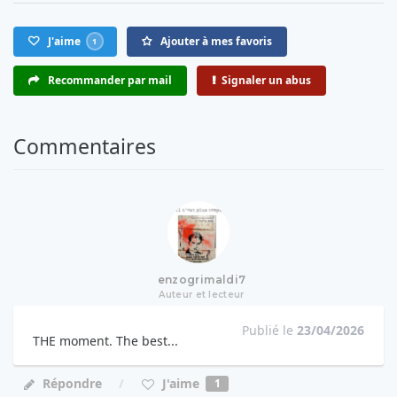
J'aime
Ajouter à mes favoris
1
Recommander par mail
Signaler un abus
Commentaires
enzogrimaldi7
Auteur et lecteur
Publié le
23/04/2026
THE moment. The best...
J'aime
Répondre
1