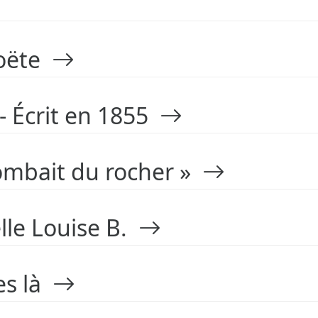
poëte
 - Écrit en 1855
tombait du rocher »
le Louise B.
es là