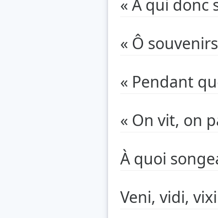
« À qui don
« Ô souvenirs
« Pendant qu
« On vit, on 
À quoi songea
Veni, vidi, vi