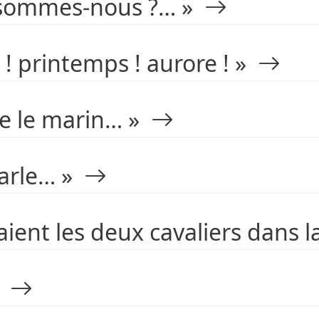
c sommes-nous ?… »
 ! printemps ! aurore ! »
e le marin… »
parle… »
ient les deux cavaliers dans l
xi