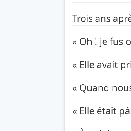
Trois ans ap
« Oh ! je fu
« Elle avait p
« Quand nous
« Elle était p