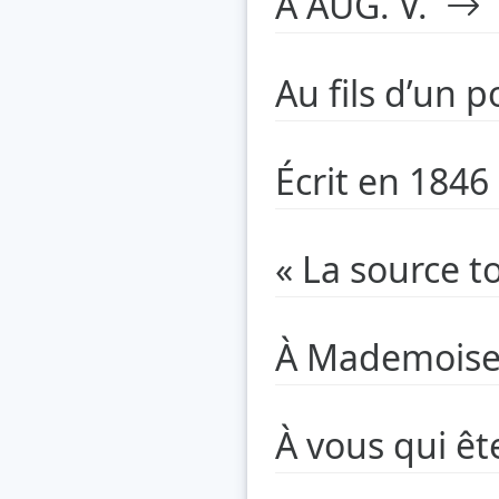
À AUG. V.
Au fils d’un 
Écrit en 1846
« La source 
À Mademoisel
À vous qui êt