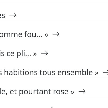
rès
s comme fou… »
ris ce pli… »
 habitions tous ensemble »
âle, et pourtant rose »