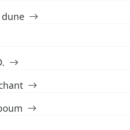
la dune
D.
uchant
 boum