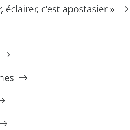
r, éclairer, c’est apostasier »
t
tines