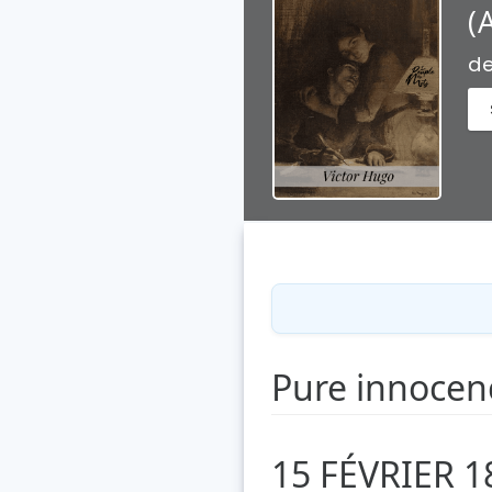
(
d
Pure innocenc
15 FÉVRIER 