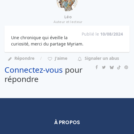
Léo
Auteur et lecteur
Publié le
10/08/2024
Une chronique qui éveille la
curiosité, merci du partage Myriam.
Répondre
J'aime
Signaler un abus
Connectez-vous
pour
répondre
À PROPOS