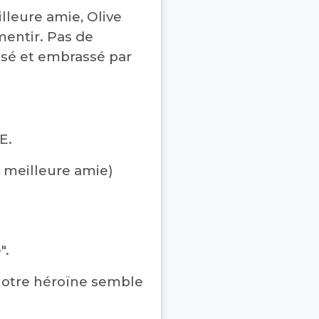
illeure amie, Olive
mentir. Pas de
ssé et embrassé par
PE.
a meilleure amie)
".
Notre héroïne semble