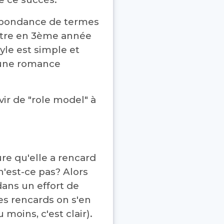
L'abondance de termes
'être en 3ème année
tyle est simple et
e une romance
vir de "role model" à
ure qu'elle a rencard
n'est-ce pas? Alors
dans un effort de
es rencards on s'en
moins, c'est clair).