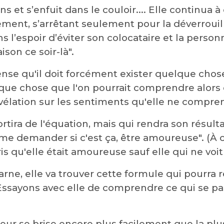
ns et s’enfuit dans le couloir.... Elle continua à 
ment, s’arrêtant seulement pour la déverrouill
l’espoir d’éviter son colocataire et la personn
son ce soir-là".
nse qu'il doit forcément exister quelque chos
que chose que l'on pourrait comprendre alors 
évélation sur les sentiments qu'elle ne compre
rtira de l'équation, mais qui rendra son résult
 demander si c'est ça, être amoureuse". (À ce
 qu'elle était amoureuse sauf elle qui ne voit 
arne, elle va trouver cette formule qui pourr
 Essayons avec elle de comprendre ce qui se p
r se brise encore plus facilement que la plus 