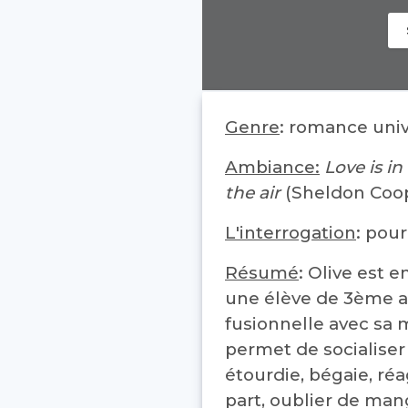
Genre
: romance univ
Ambiance:
Love is i
the air
(Sheldon Coop
L'interrogation
: pou
Résumé
: Olive est
une élève de 3ème as
fusionnelle avec sa m
permet de socialiser
étourdie, bégaie, ré
part, oublier de mang