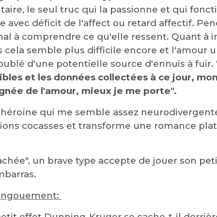
itaire, le seul truc qui la passionne et qui foncti
e avec déficit de l'affect ou retard affectif. Pe
 mal à comprendre ce qu'elle ressent. Quant à 
s cela semble plus difficile encore et l'amour 
blé d'une potentielle source d'ennuis à fuir. 
ibles et les données collectées à ce jour, m
ignée de l'amour, mieux je me porte".
e héroïne qui me semble assez neurodivergente
ations cocasses et transforme une romance pla
hée", un brave type accepte de jouer son petit
mbarras.
, engouement:
tit effet Dunning-Kruger se cache-t-il derriè