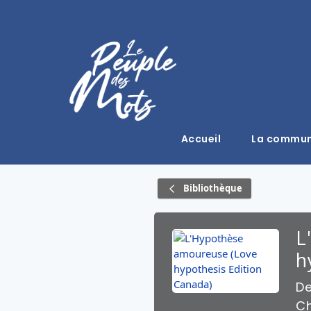
Accueil
La commu
Bibliothèque
L
h
D
Ch