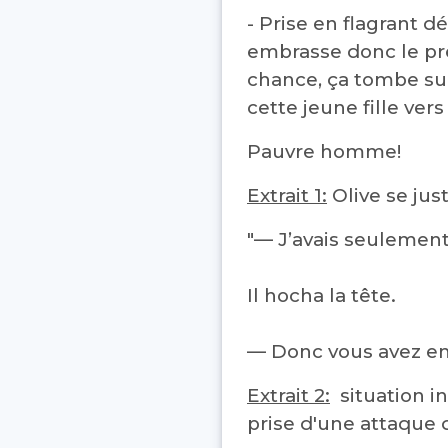
- Prise en flagrant d
embrasse donc le pre
chance, ça tombe su
cette jeune fille ver
Pauvre homme!
Extrait 1:
Olive se ju
"— J’avais seulement 
Il hocha la tête.
— Donc vous avez em
Extrait 2:
situation i
prise d'une attaque