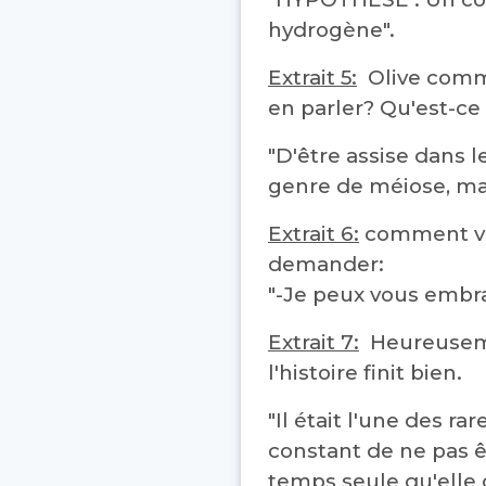
hydrogène".
Extrait 5:
Olive commen
en parler? Qu'est-ce 
"D'être assise dans 
genre de méiose, mai
Extrait 6:
comment veux
demander:
"-Je peux vous embra
Extrait 7:
Heureusemen
l'histoire finit bien.
"Il était l'une des ra
constant de ne pas ê
temps seule qu'elle d