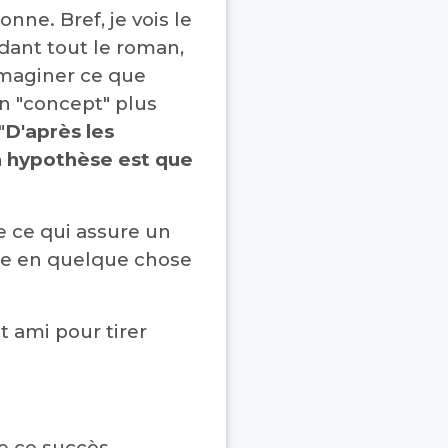
onne. Bref, je vois le
ndant tout le roman,
imaginer ce que
un "concept" plus
"
D'après les
on hypothèse est que
 ce qui assure un
te en quelque chose
 ami pour tirer
re ce succès.