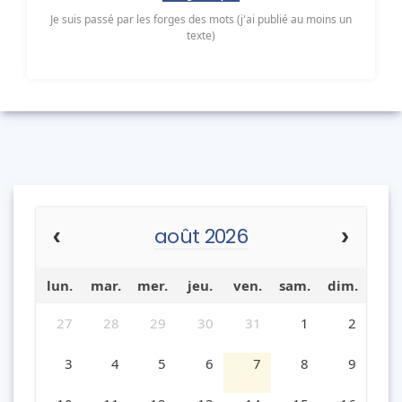
Je suis passé par les forges des mots (j'ai publié au moins un
texte)
août 2026
lun.
mar.
mer.
jeu.
ven.
sam.
dim.
27
28
29
30
31
1
2
3
4
5
6
7
8
9