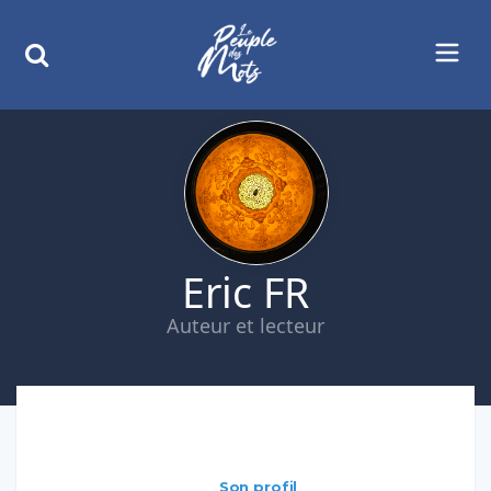
Eric FR
Auteur et lecteur
Son profil