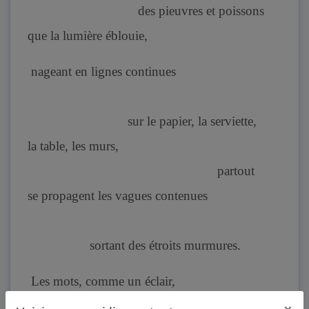
des pieuvres et poissons
que la lumière éblouie,
nageant en lignes continues
sur le papier, la serviette,
la table, les murs,
partout
se propagent les vagues contenues
sortant des étroits murmures.
Les mots, comme un éclair,