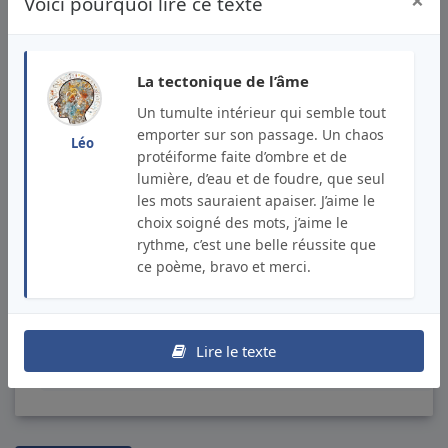
×
Voici pourquoi lire ce texte
fendent, dans le ciel
d'eaux bleues, la brume,
La tectonique de l’âme
Un tumulte intérieur qui semble tout
emporter sur son passage. Un chaos
créant de leurs courants l'écume
Léo
protéiforme faite d’ombre et de
lumière, d’eau et de foudre, que seul
les mots sauraient apaiser. J’aime le
qui se répand au bord
choix soigné des mots, j’aime le
rythme, c’est une belle réussite que
de la mer.
ce poème, bravo et merci.
Lucie R.
Lire le texte
Publié le 25/06/2025
34 lectures
/