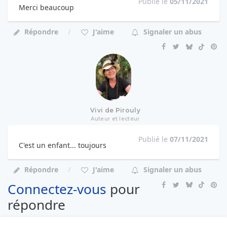
Publié le
05/11/2021
Merci beaucoup
Répondre
J'aime
Signaler un abus
Vivi de Pirouly
Auteur et lecteur
Publié le
07/11/2021
C'est un enfant... toujours
Répondre
J'aime
Signaler un abus
Connectez-vous
pour
répondre