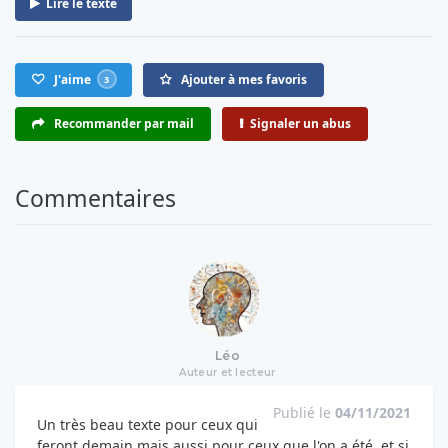
Lire le texte
J'aime
Ajouter à mes favoris
3
Recommander par mail
Signaler un abus
Commentaires
Léo
Auteur et lecteur
Publié le
04/11/2021
Un très beau texte pour ceux qui
feront demain mais aussi pour ceux que l'on a été, et si