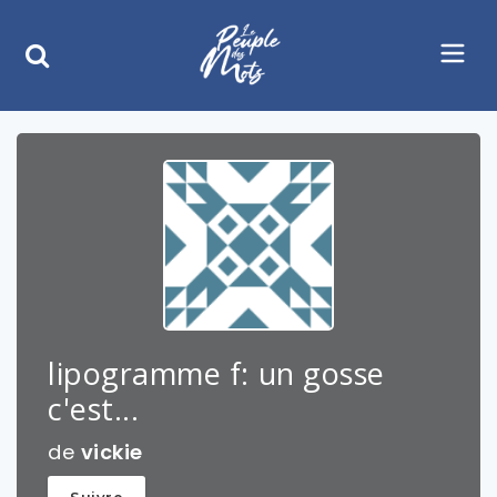
lipogramme f: un gosse
c'est...
de
vickie