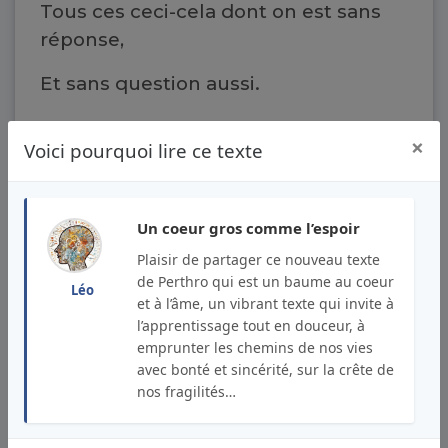
Tous ces ceci-cela dont on est sans
réponse,
Et sans question aussi.
×
Voici pourquoi lire ce texte
Toi qui n'as rien à lâcher,
Qui est simplement toi-même,
Un coeur gros comme l’espoir
Moi qui n'ai rien à cacher
Plaisir de partager ce nouveau texte
de Perthro qui est un baume au coeur
Léo
Que le sens d’un poème.
et à l’âme, un vibrant texte qui invite à
l’apprentissage tout en douceur, à
emprunter les chemins de nos vies
avec bonté et sincérité, sur la crête de
Continue, prends confiance,
nos fragilités…
continue l’expérience,