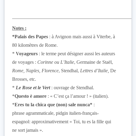
Notes :
*Palais des Papes
: à Avignon mais aussi à Viterbe, à
80 kilomètres de Rome.
*
Voyageurs
: le terme peut désigner aussi les auteurs
de voyages :
Corinne ou L’Italie
, Germaine de Staël,
Rome, Naples, Florence
, Stendhal,
Lettres d’Italie,
De
Brosses, etc.
*
Le Rose et le Vert
: ouvrage de Stendhal.
*
Questo è amore
: « C’est ça l’amour ! » (italien).
*
Eres
tu la chica que (non) sale nunca*
:
phrase agrammaticale, pidgin italien-français-
espagnol: approximativement « Toi, tu es la fille qui
ne sort jamais ».