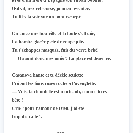
Près d'un frère d’Espagne ton ruban bobine !
Œil vif, nez retroussé, joliment éventée,
Tu files la soie sur un pont escarpé.
On lance une bouteille et la foule s’effraie,
La bombe glacée gicle de rouge pilé.
Tu t’échappes masquée, fuis du verre brisé
— Où sont donc mes amis ? La place est désertée.
Casanova hante et te décèle seulette
Frôlant les lions roses roche à l’aveuglette.
— Vois, ta chandelle est morte, oh, comme tu es
bête !
Crie "pour l’amour de Dieu, j’ai été
trop distraite".