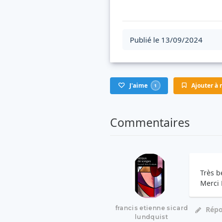
Publié le 13/09/2024
J'aime
Ajouter à m
1
Commentaires
Très b
Merci 
francis etienne sicard
Rép
lundquist