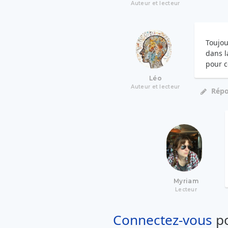
Auteur et lecteur
Toujou
dans l
pour c
Léo
Auteur et lecteur
Rép
Myriam
Lecteur
Connectez-vous
po