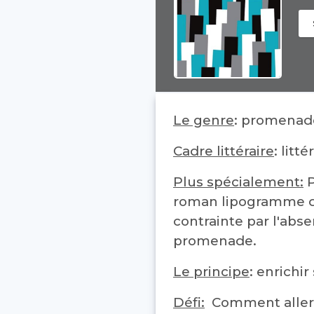
Le genre
: promenade
Cadre littéraire
: litt
Plus spécialement:
P
roman lipogramme dan
contrainte par l'absen
promenade.
Le principe
: enrichi
Défi:
Comment aller 