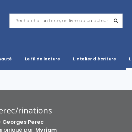
nauté
Le fil de lecture
L'atelier d'écriture
L
erec/rinations
e
Georges Perec
roniqué par
Myriam