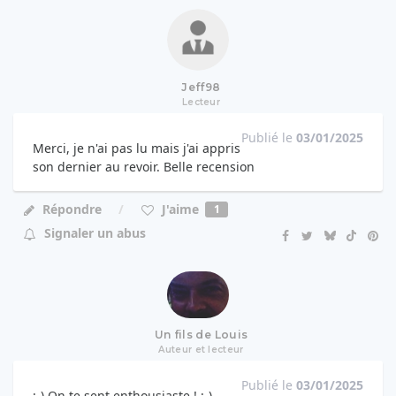
Jeff98
Lecteur
Publié le
03/01/2025
Merci, je n'ai pas lu mais j'ai appris
son dernier au revoir. Belle recension
J'aime
Répondre
1
Signaler un abus
Un fils de Louis
Auteur et lecteur
Publié le
03/01/2025
;-) On te sent enthousiaste ! ;-)