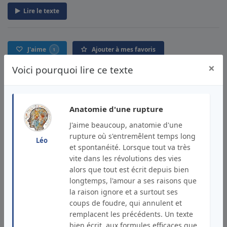
Lire le texte
J'aime
Ajouter à mes favoris
1
×
Voici pourquoi lire ce texte
Recommander par mail
Signaler un abus
Commentaires
Anatomie d'une rupture
J'aime beaucoup, anatomie d'une
rupture où s'entremêlent temps long
Léo
et spontanéité. Lorsque tout va très
vite dans les révolutions des vies
alors que tout est écrit depuis bien
longtemps, l'amour a ses raisons que
Léo
la raison ignore et a surtout ses
Auteur et lecteur
coups de foudre, qui annulent et
remplacent les précédents. Un texte
Publié le
14/02/2024
J'aime beaucoup, anatomie d'une
bien écrit, aux formules efficaces que