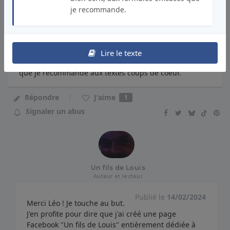
rupture où s'entremêlent temps long et spontanéité.
je recommande.
Lorsque tout va très vite dans les révolutions des vies
alors que tout est écrit depuis bien longtemps, l'amour
a ses raisons que la raison ignore et a surtout ses
coups de foudre, qui annulent et remplacent les
Lire le texte
précédents. Un texte bien écrit, aux formules efficaces
que je recommande aux textes coups de coeur.
J'aime
Répondre
1
Signaler un abus
Un fils de Louis
Auteur et lecteur
Publié le
14/02/2024
Merci Léo ! Je touche au but.
J'en profite pour dire que j'ai créé une page
Facebook "Un fils de Louis" entièrement dédiée à