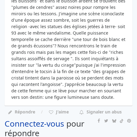
les buissons" et dans le buisson ardent se trouvent des
"plumes de cendres" assez noires pour rompre les
miroirs ou les tessons. J'imagine une scène iconoclaste
d'une époque assez sombre, soit les guerres de
religion -avec les statues des églises jetées à terre- soit
93 avec le même vandalisme. Quelle puissance
temporelle se cache derrière "une tour de bois blanc et
de grands écussons"? Nous rencontrons le train de
grands rois mais pas les mages cette fois-ci de "riches
sultans assoiffés de servage ". Ils sont inquiétants à
insister sur "la vertu du cirage"puisque j'ai l'impression
d'entendre le tocsin à la fin de ce texte "des grappes de
cristal tintent dans la paroisse où se perdent des mots
qui racontent l'angoisse". J'apprécie beaucoup la vertu
de cette femme qui se lève pour marcher en souriant
vers son destin: une figure lumineuse sans doute.
Répondre
J'aime
Signaler un abus
Connectez-vous
pour
répondre