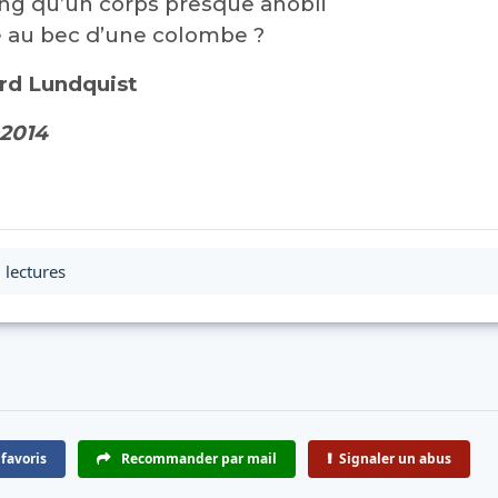
ang qu’un corps presque anobli
e au bec d’une colombe ?
ard Lundquist
@2014
 lectures
favoris
Recommander par mail
Signaler un abus