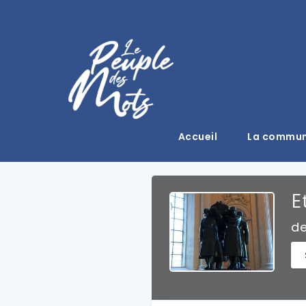
Accueil
La commu
E
d