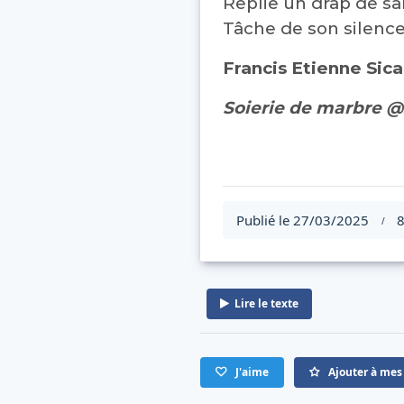
Replie un drap de s
Tâche de son silenc
Francis Etienne Sic
Soierie de marbre 
Publié le 27/03/2025
8
/
Lire le texte
J'aime
Ajouter à mes 