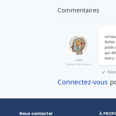
Commentaires
Lorsqu
faille
poids 
qui dé
merci 
Léo
Auteur et lecteur
Rép
Connectez-vous
po
Nous contacter
À PROP