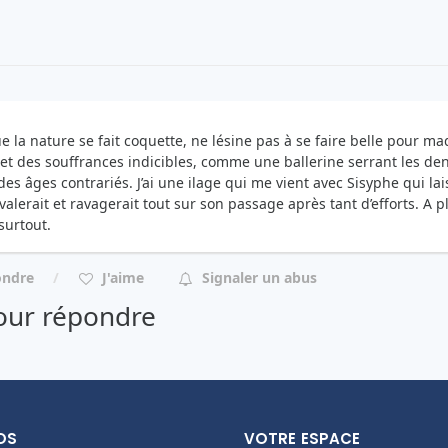
e la nature se fait coquette, ne lésine pas à se faire belle pour maq
s et des souffrances indicibles, comme une ballerine serrant les den
des âges contrariés. J’ai une ilage qui me vient avec Sisyphe qui la
valerait et ravagerait tout sur son passage après tant d’efforts. A p
surtout.
ondre
J'aime
Signaler un abus
ur répondre
OS
VOTRE ESPACE