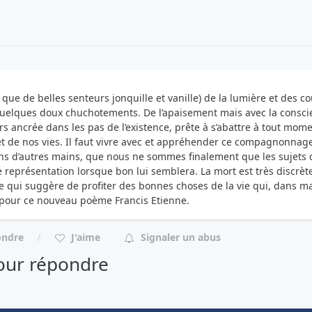
 a que de belles senteurs jonquille et vanille) de la lumière et des c
uelques doux chuchotements. De l’apaisement mais avec la conscien
rs ancrée dans les pas de l’existence, prête à s’abattre à tout mome
et de nos vies. Il faut vivre avec et appréhender ce compagnonnage
ns d’autres mains, que nous ne sommes finalement que les sujets d
e représentation lorsque bon lui semblera. La mort est très discrèt
te qui suggère de profiter des bonnes choses de la vie qui, dans ma l
pour ce nouveau poème Francis Etienne.
ondre
J'aime
Signaler un abus
ur répondre