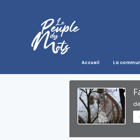
Accueil
La commu
F
d