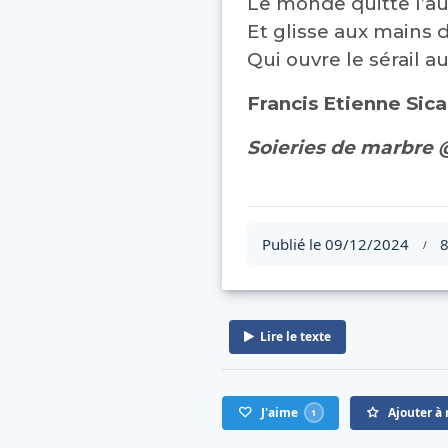
Le monde quitte l’a
Et glisse aux mains 
Qui ouvre le sérail a
Francis Etienne Sic
Soieries de marbre
Publié le 09/12/2024
8
/
Lire le texte
J'aime
Ajouter à 
1