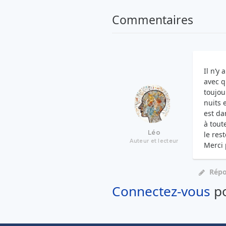
Commentaires
Il n’y
avec q
toujou
nuits 
est da
à tout
Léo
le res
Auteur et lecteur
Merci 
Rép
Connectez-vous
po