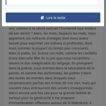
profondeurs de la mer. Est-ce une imagerie que l'on
retrouve dans celle des trous noirs, que les hommes de
science considèrent comme des portes de passage
Lire le texte
dans d'autres univers ? Est-ce tout simplement notre
embellissement de la mort ? Est-ce encore ce besoin de
voir, comme si la cécité excluait l'humanité tout entière
de son destin ? Alors, les mots, toujours les mots, nous
apportent ces milliards d'images dont nous avons
besoin pour exprimer ces notions si profondes, dont
nous sommes la plupart du temps peu conscients.
Mais le poète, lui, brasse ces mots, comme les confettis
d'une éternelle fête de la joie que nous ressentons
devant le don inexplicable du langage. En plongeant
dans la poésie, nous entrons dans le laboratoire de la
parole, et comme des alchimistes, les poètes créent
des bulles de mondes dans lesquels nous
reconnaissons parfois des bribes de nos vies, mais qui
souvent nous entrouvrent des univers insoupçonnés.
Merci encore une fois Léo pour ta grande fidélité et
surtout pour ta générosité à me proposer
d'innombrables réflexions autour de la littérature. À