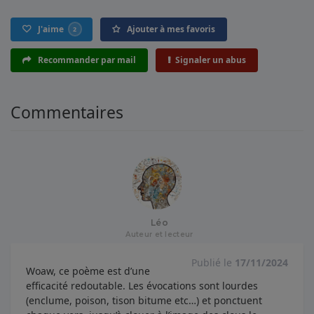
J'aime
Ajouter à mes favoris
2
Recommander par mail
Signaler un abus
Commentaires
Léo
Auteur et lecteur
Publié le
17/11/2024
Woaw, ce poème est d’une
efficacité redoutable. Les évocations sont lourdes
(enclume, poison, tison bitume etc…) et ponctuent