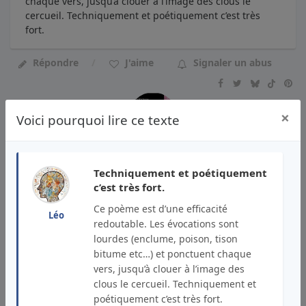
chaque vers, jusqu’à clouer à l’image des clous le
cercueil. Techniquement et poétiquement c’est très
fort.
Répondre
J'aime
Signaler un abus
×
Voici pourquoi lire ce texte
francis etienne sicard lundquist
Techniquement et poétiquement
Auteur et lecteur
c’est très fort.
Publié le
17/11/2024
Ce poème est d’une efficacité
Merci Léo pour ce commentaire si
Léo
redoutable. Les évocations sont
généreux ! Le monde dans lequel nous nous
lourdes (enclume, poison, tison
endormons, celui des rêves mais aussi celui des
bitume etc…) et ponctuent chaque
cauchemars nous apprend beaucoup de notre
vers, jusqu’à clouer à l’image des
redoutable besoin de connaître la mort. Je me souviens
clous le cercueil. Techniquement et
de cette nouvelle d'Edgar Poe, qui raconte l'histoire
poétiquement c’est très fort.
d'un bateau aspiré par un immense courant dans les