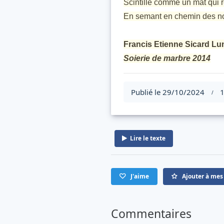
Scintille comme un mât qui r
En semant en chemin des no
Francis Etienne Sicard L
Soierie de marbre 2014
Publié le 29/10/2024
1
/
Lire le texte
J'aime
Ajouter à mes 
Commentaires