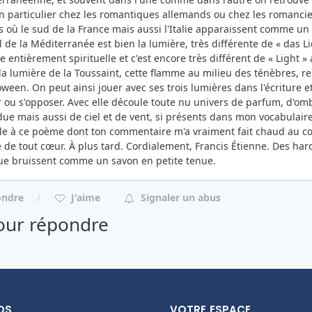
n particulier chez les romantiques allemands ou chez les romancie
s où le sud de la France mais aussi l'Italie apparaissent comme un
l de la Méditerranée est bien la lumière, très différente de « das L
e entièrement spirituelle et c'est encore très différent de « Light »
 la lumière de la Toussaint, cette flamme au milieu des ténèbres, rep
oween. On peut ainsi jouer avec ses trois lumières dans l'écriture e
r ou s'opposer. Avec elle découle toute nu univers de parfum, d'ombr
ue mais aussi de ciel et de vent, si présents dans mon vocabulaire
le à ce poème dont ton commentaire m'a vraiment fait chaud au cœu
 de tout cœur. À plus tard. Cordialement, Francis Étienne. Des hard
e bruissent comme un savon en petite tenue.
ondre
J'aime
Signaler un abus
ur répondre
OS
VOTRE ESPACE