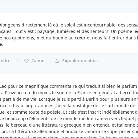
longeons directement là où le soleil est incontournable, des sens
çales. Tout y est : paysage, lumières et des senteurs. Un poème lég
 nos quotidiens, met du baume au cœur et nous fait entrer dans l
e.
ondre
J'aime
Signaler un abus
Léo pour ce magnifique commentaire qui traduit si bien le parfum
 La Provence ou du moins le sud de la France en général a bercé t
 partie de ma vie. Lorsque je suis parti à Berlin pour plusieurs an
ncore beaucoup d'années j'ai eu la nostalgie de ce sud inondé de 
e, et somme toute de poésie. Et cela s'est inscrit indélébilement 
ve beaucoup d'éléments de ce monde méditerranéen vers lequel je 
ssi le berceau d'une littérature grecque bien entendu et italienne
ion. La littérature allemande et anglaise viendra se superposer su
rranéenne, et souvent dans l'une comme dans l'autre on retrouve 