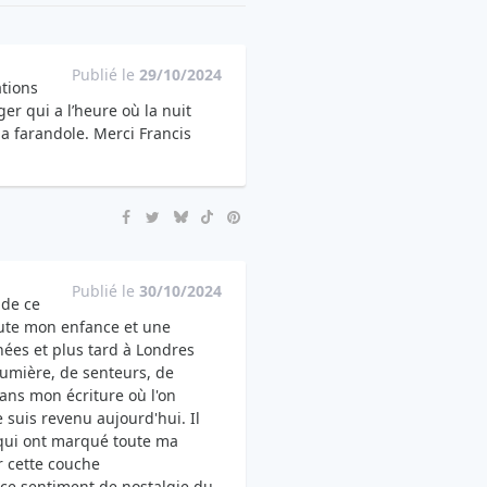
Publié le
29/10/2024
ations
er qui a l’heure où la nuit
a farandole. Merci Francis
Publié le
30/10/2024
 de ce
oute mon enfance et une
nées et plus tard à Londres
lumière, de senteurs, de
dans mon écriture où l'on
suis revenu aujourd'hui. Il
 qui ont marqué toute ma
r cette couche
ce sentiment de nostalgie du