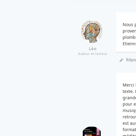
Nous p
proven
plombe
Etienn
Léo
Auteur et lecteur
Rép
Merci 
texte.
grande
pour e
musiqu
retrou
est au
format
médite