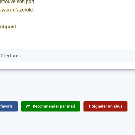
etrouve son port
yaux d’azerole.
undquist
2 lectures
favoris
Recommander par mail
Signaler un abus