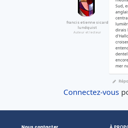
Sud, e
anglai
centra
francis etienne sicard
lumièr
lundquist
dirais
Auteur et lecteur
d'Hall
croise
entend
dentel
encore
mer nu
Rép
Connectez-vous
po
Nous contacter
À PROP