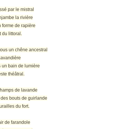
issé par le mistral
jambe la rivière
 forme de rapière
du littoral.
sous un chêne ancestral
 lavandière
s un bain de lumière
te théâtral.
s champs de lavande
 des bouts de guirlande
ailles du fort.
 air de farandole