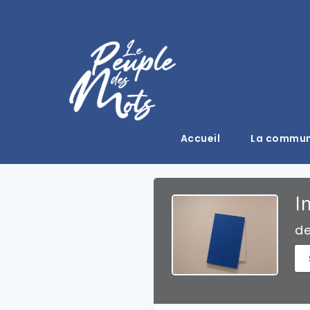
Accueil
La commu
I
d