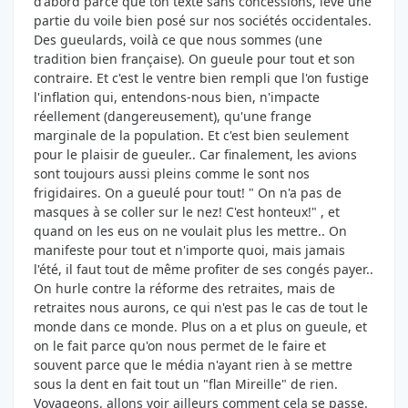
d'abord parce que ton texte sans concessions, lève une
partie du voile bien posé sur nos sociétés occidentales.
Des gueulards, voilà ce que nous sommes (une
tradition bien française). On gueule pour tout et son
contraire. Et c'est le ventre bien rempli que l'on fustige
l'inflation qui, entendons-nous bien, n'impacte
réellement (dangereusement), qu'une frange
marginale de la population. Et c'est bien seulement
pour le plaisir de gueuler.. Car finalement, les avions
sont toujours aussi pleins comme le sont nos
frigidaires. On a gueulé pour tout! " On n'a pas de
masques à se coller sur le nez! C'est honteux!" , et
quand on les eus on ne voulait plus les mettre.. On
manifeste pour tout et n'importe quoi, mais jamais
l'été, il faut tout de même profiter de ses congés payer..
On hurle contre la réforme des retraites, mais de
retraites nous aurons, ce qui n'est pas le cas de tout le
monde dans ce monde. Plus on a et plus on gueule, et
on le fait parce qu'on nous permet de le faire et
souvent parce que le média n'ayant rien à se mettre
sous la dent en fait tout un "flan Mireille" de rien.
Voyageons, allons voir ailleurs comment cela se passe.