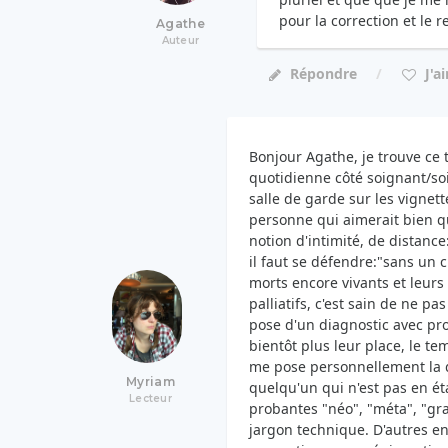
pour la correction et le re
Agathe
Auteur
J'a
Répondre
Bonjour Agathe, je trouve ce t
quotidienne côté soignant/so
salle de garde sur les vignet
personne qui aimerait bien q
notion d'intimité, de distance:
il faut se défendre:"sans un c
morts encore vivants et leurs
palliatifs, c'est sain de ne pa
pose d'un diagnostic avec pro
bientôt plus leur place, le t
me pose personnellement la 
Myriam
quelqu'un qui n'est pas en éta
Lecteur
probantes "néo", "méta", "gr
jargon technique. D'autres e