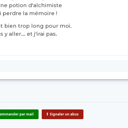
ne potion d'alchimiste
ui perdre la mémoire !
est bien trop long pour moi.
 y aller... et j'irai pas.
ommander par mail
Signaler un abus