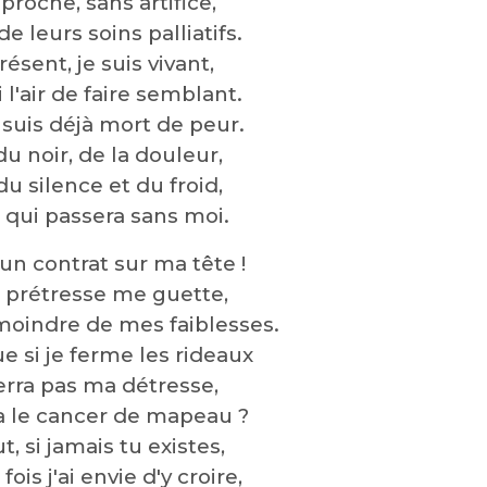
proche, sans artifice,
de leurs soins palliatifs.
résent, je suis vivant,
 l'air de faire semblant.
 suis déjà mort de peur.
du noir, de la douleur,
du silence et du froid,
qui passera sans moi.
a un contrat sur ma tête !
 prétresse me guette,
 moindre de mes faiblesses.
e si je ferme les rideaux
erra pas ma détresse,
ra le cancer de mapeau ?
ut, si jamais tu existes,
ois j'ai envie d'y croire,