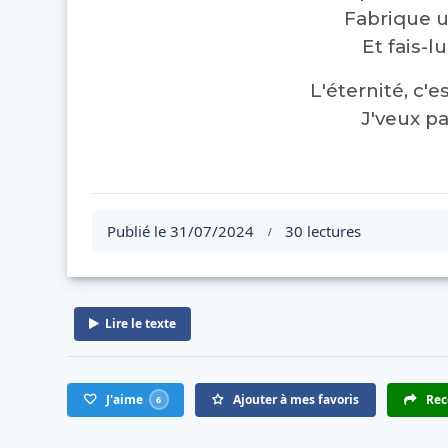
Fabrique u
Et fais-l
L'éternité, c'
J'veux pas
Publié le 31/07/2024
30 lectures
/
Lire le texte
J'aime
Ajouter à mes favoris
Rec
6