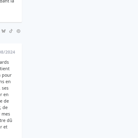
dant la
08/2024
gards
tient
à pour
ens en
, ses
er en
ne de
, de
er mes
être dû
r et