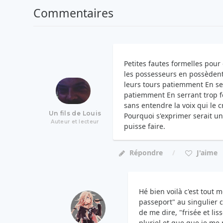
Commentaires
Petites fautes formelles pour
les possesseurs en possèdent 
leurs tours patiemment En ser
patiemment En serrant trop for
sans entendre la voix qui le c
Un fils de Louis
Pourquoi s'exprimer serait un 
Auteur et lecteur
puisse faire.
Répondre
J'aime
Hé bien voilà c'est tout mo
passeport" au singulier ca
de me dire, "frisée et li
pluriel et que que je me 