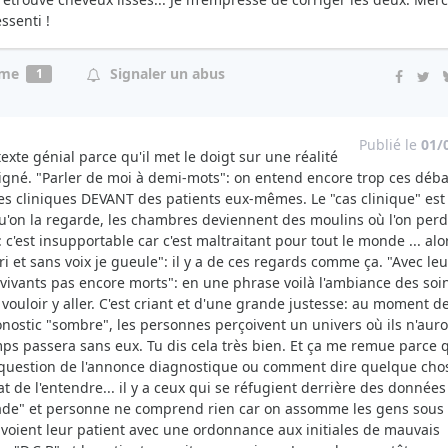
ssenti !
ime
Signaler un abus
1
Publié le
01/
exte génial parce qu'il met le doigt sur une réalité
igné. "Parler de moi à demi-mots": on entend encore trop ces déba
tes cliniques DEVANT des patients eux-mêmes. Le "cas clinique" est
u'on la regarde, les chambres deviennent des moulins où l'on perd
 c'est insupportable car c'est maltraitant pour tout le monde ... alo
ri et sans voix je gueule": il y a de ces regards comme ça. "Avec leu
 vivants pas encore morts": en une phrase voilà l'ambiance des soi
s vouloir y aller. C'est criant et d'une grande justesse: au moment de
nostic "sombre", les personnes perçoivent un univers où ils n'aur
emps passera sans eux. Tu dis cela très bien. Et ça me remue parce 
question de l'annonce diagnostique ou comment dire quelque cho
t de l'entendre... il y a ceux qui se réfugient derrière des données
ade" et personne ne comprend rien car on assomme les gens sous 
nvoient leur patient avec une ordonnance aux initiales de mauvais