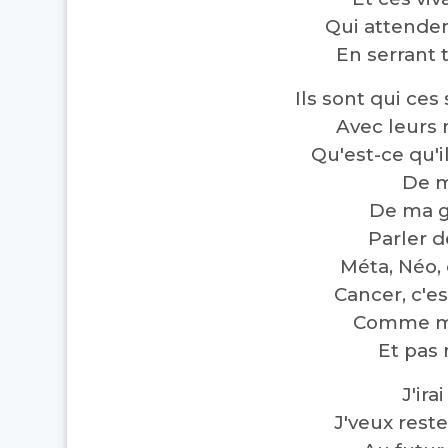
Qui attende
En serrant 
Ils sont qui ces
Avec leurs
Qu'est-ce qu'
De m
De ma g
Parler 
Méta, Néo,
Cancer, c'e
Comme mot
Et pas 
J'ira
J'veux reste