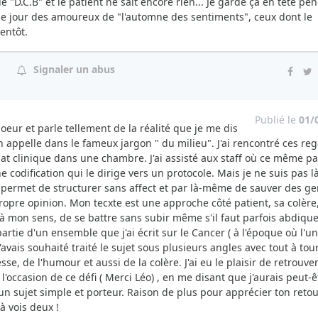
"D.C.B" et le patient ne sait encore rien... Je garde ça en tête pen
 le jour des amoureux de "l'automne des sentiments", ceux dont le
entôt.
Signaler un abus
Publié le
01/
eur et parle tellement de la réalité que je me dis
n appelle dans le fameux jargon " du milieu". J'ai rencontré ces re
at clinique dans une chambre. J'ai assisté aux staff où ce même pa
une codification qui le dirige vers un protocole. Mais je ne suis pas l
l permet de structurer sans affect et par là-même de sauver des g
propre opinion. Mon tecxte est une approche côté patient, sa colère
 à mon sens, de se battre sans subir même s'il faut parfois abdiqu
 partie d'un ensemble que j'ai écrit sur le Cancer ( à l'époque où l'u
avais souhaité traité le sujet sous plusieurs angles avec tout à tour
stesse, de l'humour et aussi de la colère. J'ai eu le plaisir de retrouv
l'occasion de ce défi ( Merci Léo) , en me disant que j'aurais peut-
 un sujet simple et porteur. Raison de plus pour apprécier ton retou
 à vois deux !