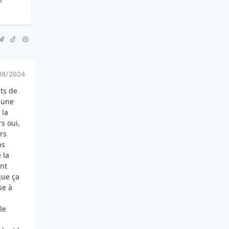
08/2024
ts de
 une
 la
rs oui,
rs
ns
 la
ont
que ça
se à
le