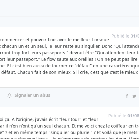
Publié le
31/
 commencer et pouvoir finir avec le meilleur. Lorsque
chacun un et un seul, le leur reste au singulier. Donc "Qui attend
rant trop fort leurs passeports." devrait être "Qui attendent leur 
t leur passeport." Le flow saute aux oreilles ! On ne peut pas lire 
rie. Et c'est bien aussi de tourner ce "défaut" en une caractéristiqu
défaut. Chacun fait de son mieux. S'il crie, c'est que c'est le mieux 
Signaler un abus
Publié le
01/0
i ça. A l'origine, j'avais écrit "leur tour" et "leur
r il n'en n'ont qu'un seul chacun. Et me voici chez le coiffeur en tr
sse" ? et en même temps "singulier ou pluriel" ? Et voilà que je mets
retrouve cheveux lisses... Je m'empresse de corriger les deux. Merc