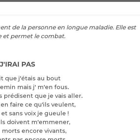
ent de la personne en longue maladie. Elle est
e et permet le combat.
J'IRAI PAS
it que j'étais au bout
min mais j' m'en fous.
ils prédisent que je vais aller.
en faire ce qu'ils veulent,
 et sans voix je gueule !
là ils doivent m'emmener,
 morts encore vivants,
vants pas encore morts