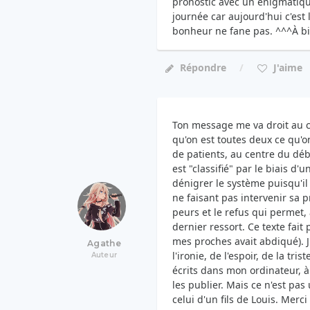
pronostic avec un énigmatique 
journée car aujourd'hui c'est
bonheur ne fane pas. ^^^À bi
Répondre
J'aime
Ton message me va droit au co
qu'on est toutes deux ce qu'o
de patients, au centre du déb
est "classifié" par le biais d'
dénigrer le système puisqu'i
ne faisant pas intervenir sa 
peurs et le refus qui permet,
dernier ressort. Ce texte fait
mes proches avait abdiqué). J'
Agathe
l'ironie, de l'espoir, de la tri
Auteur
écrits dans mon ordinateur, à 
les publier. Mais ce n'est pas
celui d'un fils de Louis. Merci