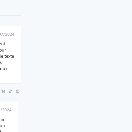
07/2024
ent
tour
le texte
e.
qu'il
8/2024
ain
 un
i