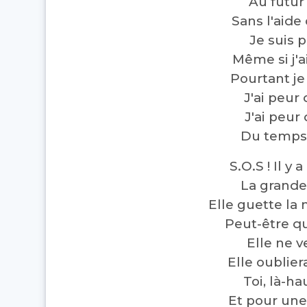
Au futur 
Sans l'aide 
Je suis p
Même si j'ai
Pourtant je
J'ai peur 
J'ai peur 
Du temps 
S.O.S ! Il y 
La grande
Elle guette la
Peut-être qu
Elle ne v
Elle oublie
Toi, là-ha
Et pour une f