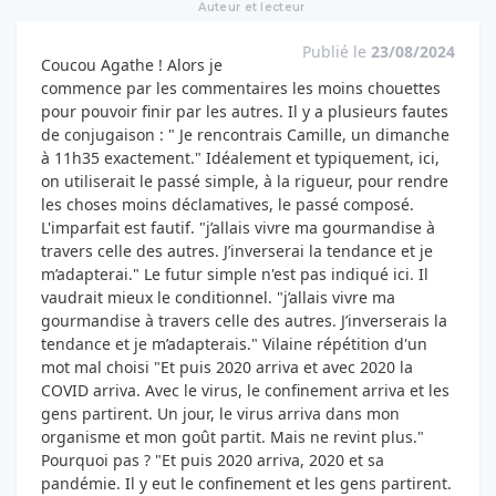
Auteur et lecteur
Publié le
23/08/2024
Coucou Agathe ! Alors je
commence par les commentaires les moins chouettes
pour pouvoir finir par les autres. Il y a plusieurs fautes
de conjugaison : " Je rencontrais Camille, un dimanche
à 11h35 exactement." Idéalement et typiquement, ici,
on utiliserait le passé simple, à la rigueur, pour rendre
les choses moins déclamatives, le passé composé.
L'imparfait est fautif. "j’allais vivre ma gourmandise à
travers celle des autres. J’inverserai la tendance et je
m’adapterai." Le futur simple n'est pas indiqué ici. Il
vaudrait mieux le conditionnel. "j’allais vivre ma
gourmandise à travers celle des autres. J’inverserais la
tendance et je m’adapterais." Vilaine répétition d'un
mot mal choisi "Et puis 2020 arriva et avec 2020 la
COVID arriva. Avec le virus, le confinement arriva et les
gens partirent. Un jour, le virus arriva dans mon
organisme et mon goût partit. Mais ne revint plus."
Pourquoi pas ? "Et puis 2020 arriva, 2020 et sa
pandémie. Il y eut le confinement et les gens partirent.