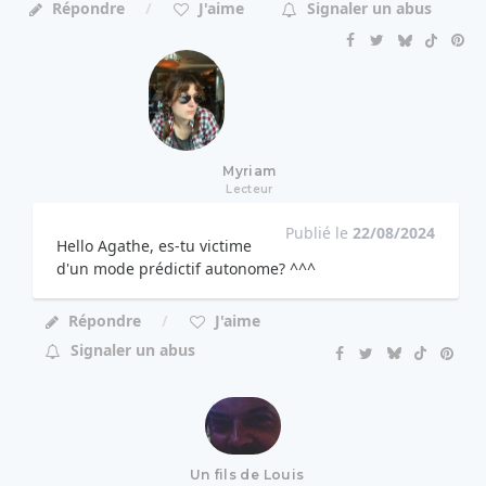
Répondre
J'aime
Signaler un abus
Myriam
Lecteur
Publié le
22/08/2024
Hello Agathe, es-tu victime
d'un mode prédictif autonome? ^^^
Répondre
J'aime
Signaler un abus
Un fils de Louis