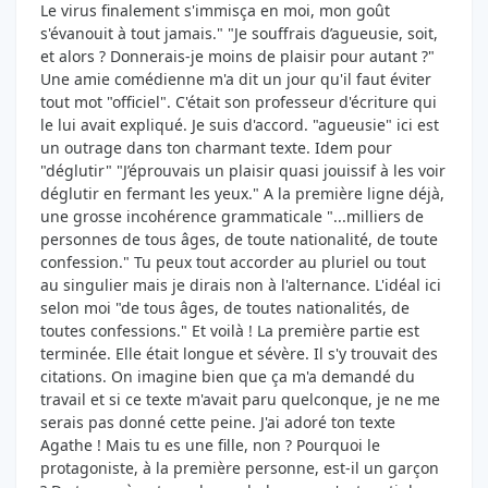
Le virus finalement s'immisça en moi, mon goût
s'évanouit à tout jamais." "Je souffrais d’agueusie, soit,
et alors ? Donnerais-je moins de plaisir pour autant ?"
Une amie comédienne m'a dit un jour qu'il faut éviter
tout mot "officiel". C'était son professeur d'écriture qui
le lui avait expliqué. Je suis d'accord. "agueusie" ici est
un outrage dans ton charmant texte. Idem pour
"déglutir" "J’éprouvais un plaisir quasi jouissif à les voir
déglutir en fermant les yeux." A la première ligne déjà,
une grosse incohérence grammaticale "...milliers de
personnes de tous âges, de toute nationalité, de toute
confession." Tu peux tout accorder au pluriel ou tout
au singulier mais je dirais non à l'alternance. L'idéal ici
selon moi "de tous âges, de toutes nationalités, de
toutes confessions." Et voilà ! La première partie est
terminée. Elle était longue et sévère. Il s'y trouvait des
citations. On imagine bien que ça m'a demandé du
travail et si ce texte m'avait paru quelconque, je ne me
serais pas donné cette peine. J'ai adoré ton texte
Agathe ! Mais tu es une fille, non ? Pourquoi le
protagoniste, à la première personne, est-il un garçon