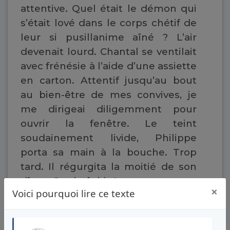
attentive. Quel était le démon qui
s’était lové dans le corps chétif de
leur si pusillanime aîné ? L’air
devenait lourd. Chantal se ventilait
avec frénésie à l’aide d’une assiette
en carton. Attentif jusqu’au bout
au bien-être de mes convives, je
me dirigeai diligemment pour
ouvrir la fenêtre. Le teint
soudainement livide, Philippe
porta sa main à la bouche. Trop
tard. Il régurgita la moitié de son
dîner. Quel gâchis !
×
Voici pourquoi lire ce texte
« Qu’est-ce que tu as fait ? » siffla
Chantal à mon attention, attrapant