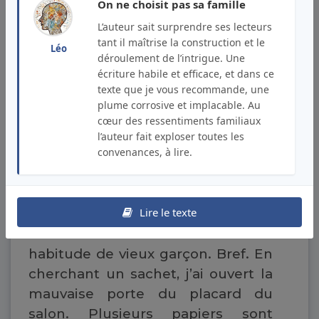
notre frère par les épaules. Ce
On ne choisit pas sa famille
dernier avait rejeté sa tête en
L’auteur sait surprendre ses lecteurs
arrière dans une contorsion qui ne
tant il maîtrise la construction et le
Léo
déroulement de l’intrigue. Une
présageait rien de bon.
écriture habile et efficace, et dans ce
texte que je vous recommande, une
« Une découverte, ma chère
plume corrosive et implacable. Au
sœur. Voilà ce que j’ai fait. Je vous
cœur des ressentiments familiaux
raconte. Après tout, vous n’êtes
l’auteur fait exploser toutes les
convenances, à lire.
pas pressés. Il y a un mois de ça, je
suis passé chez les parents. Ils
étaient sortis pour acheter du pain
Lire le texte
et j’ai eu envie de me faire un thé
en les attendant. Encore une
habitude de vieux garçon. Bref. En
cherchant un sachet, j’ai ouvert la
mauvaise porte du placard du
salon. Plusieurs papiers sont