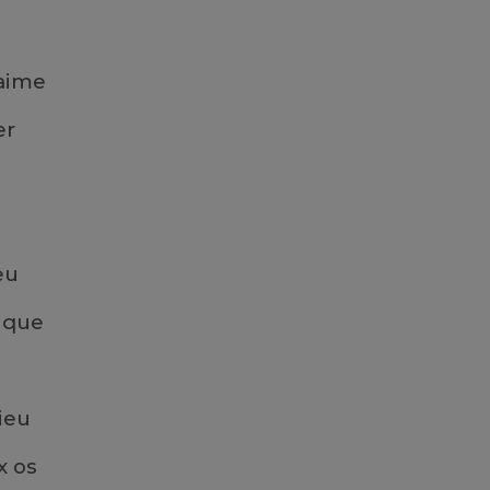
 aime
er
e
eu
lique
ieu
x os