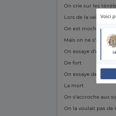
On crie sur les ténè
Voici p
Lors de la veillée
On est moche de not
Mais on ne s'écroule
On essaye d'écrire 
L
De fort
On essaye de braver
La mort
On s'accroche aux s
On la voulait pas de 