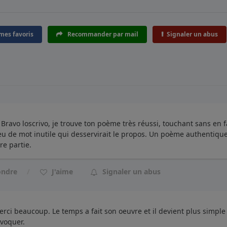
mes favoris
Recommander par mail
Signaler un abus
Bravo loscrivo, je trouve ton poème très réussi, touchant sans en f
eu de mot inutile qui desservirait le propos. Un poème authentique
re partie.
ondre
J'aime
Signaler un abus
rci beaucoup. Le temps a fait son oeuvre et il devient plus simple
évoquer.