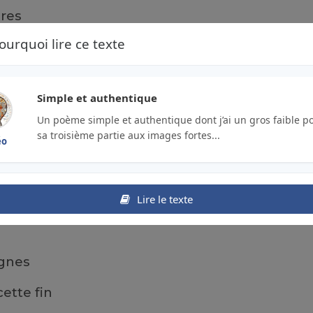
bres
ourquoi lire ce texte
re peine
Simple et authentique
 pas
Un poème simple et authentique dont j’ai un gros faible p
sa troisième partie aux images fortes...
quelque chose
éo
Lire le texte
 peut être
ignes
cette fin