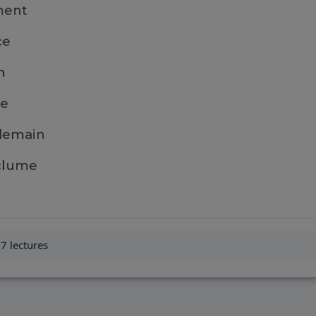
ment
ce
n
ne
 demain
nclume
7 lectures