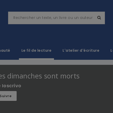
nauté
Le fil de lecture
L'atelier d'écriture
L
es dimanches sont morts
e
Ioscrivo
Suivre