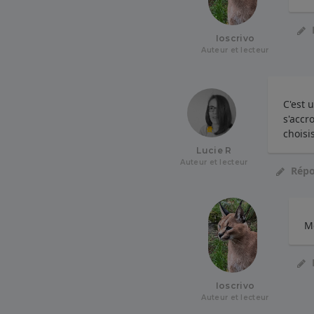
Ioscrivo
Auteur et lecteur
C'est 
s'accr
choisi
Lucie R
Auteur et lecteur
Rép
Me
Ioscrivo
Auteur et lecteur