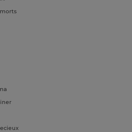
 morts
éma
iner
pecieux