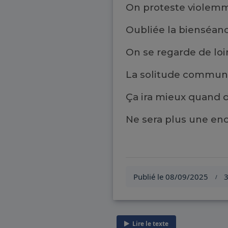
On proteste violem
Oubliée la bienséan
On se regarde de loi
La solitude commu
Ça ira mieux quand
Ne sera plus une e
Publié le 08/09/2025
3
/
Lire le texte