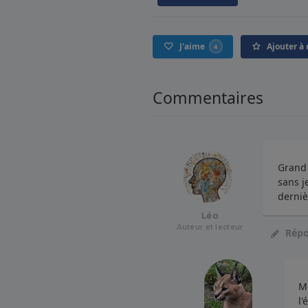
J'aime
Ajouter à 
4
Commentaires
Grand 
sans j
derniè
Léo
Auteur et lecteur
Rép
Me
l'