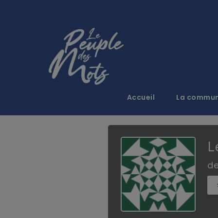
Accueil
La commu
L
d