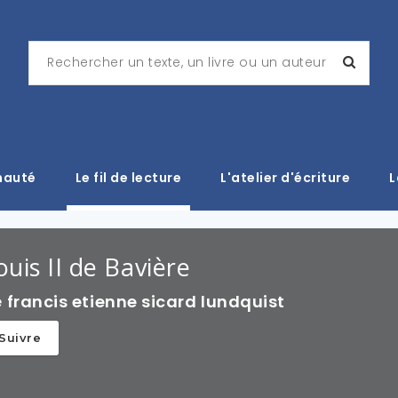
nauté
Le fil de lecture
L'atelier d'écriture
L
ouis II de Bavière
e
francis etienne sicard lundquist
Suivre