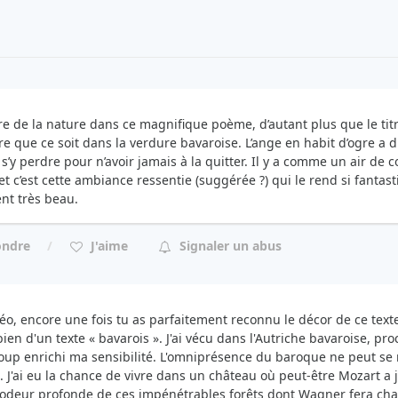
re de la nature dans ce magnifique poème, d’autant plus que le tit
e que ce soit dans la verdure bavaroise. L’ange en habit d’ogre a dû
’y perdre pour n’avoir jamais à la quitter. Il y a comme un air de co
et c’est cette ambiance ressentie (suggérée ?) qui le rend si fantas
nt très beau.
ondre
J'aime
Signaler un abus
éo, encore une fois tu as parfaitement reconnu le décor de ce texte
 bien d'un texte « bavarois ». J'ai vécu dans l'Autriche bavaroise, 
up enrichi ma sensibilité. L'omniprésence du baroque ne peut se 
. J'ai eu la chance de vivre dans un château où peut-être Mozart a j
l'odeur profonde de ces impénétrables forêts dont Wagner fera chan