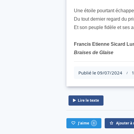
Une étoile pourtant échappe
Du tout dernier regard du pri
Et son peuple fidèle et ses 
Francis Etienne Sicard L
Braises de Glaise
Publié le 09/07/2024
1
/
Lire le texte
J'aime
Ajouter à 
1