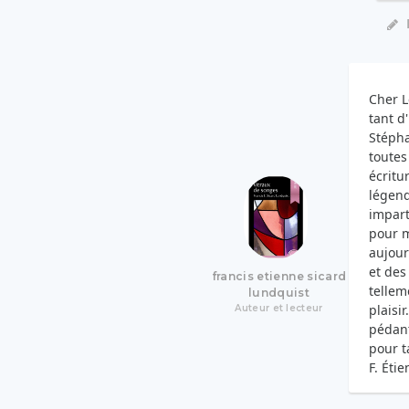
Cher L
tant d
Stépha
toutes
écritu
légend
impart
pour m
aujour
et des
francis etienne sicard
tellem
lundquist
plaisi
Auteur et lecteur
pédant
pour t
F. Éti