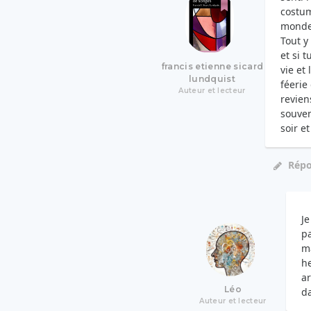
costum
monde 
Tout y
et si 
francis etienne sicard
vie et
lundquist
féerie 
Auteur et lecteur
revien
souven
soir e
Rép
Je
pa
ma
he
ar
Léo
da
Auteur et lecteur