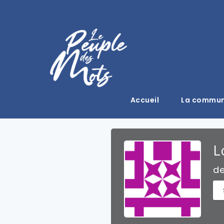
Accueil
La commu
L
d