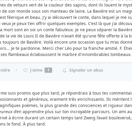
es de velours vert de la couleur des sapins, dont ils louent le mystèr
de son monde sous son manteau de laine. La Bavière est un magn
 est féerique et beau. J'y ai découvert le conte, dans lequel je me s
tu veux je peux t'en offrir quelques exemples. C'est là que j'ai déc
 la mort sont en soi un conte fabuleux. Je ne peux séparer la Bavièr
de la vie de Louis II de Bavière n'avait été qu'une fête offerte à la b
s toujours de Bavière. Voilà encore une occasion que tu m'as donné
irs... Je te pardonne. Merci cher Léo pour ta franche amitié. F. Éti
t ses flambeaux éclaboussent le marbre d'innombrables tombeaux.
J'aime
ondre
Signaler un abus
1
 me suis promis que plus tard, je répondrais à tous tes commentai
ssionnants et généreux, vraiment très enrichissants. Ils méritent
gnifiques poèmes, la plus grande des consciences et rigueur dans l
ureux d’en apprendre plus sur ton incroyable parcours. Un ami au
rivé à écrire durant un certain temps tant Zweig l’avait bouleversé,
ns le fond. À plus tard.