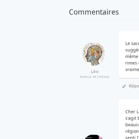
Commentaires
Le sac
suggèr
même s
rimes 
vraime
Léo
Auteur et lecteur
Rép
Cher L
s'agit
beauco
région
senti 