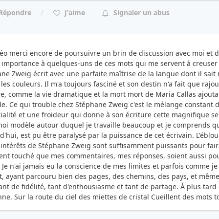
Répondre
J'aime
Signaler un abus
éo merci encore de poursuivre un brin de discussion avec moi et d
' importance à quelques-uns de ces mots qui me servent à creuser 
ne Zweig écrit avec une parfaite maîtrise de la langue dont il sait
 les couleurs. Il m'a toujours fasciné et son destin n'a fait que raj
re, comme la vie dramatique et la mort mort de Maria Callas ajoutaie
e. Ce qui trouble chez Stéphane Zweig c'est le mélange constant 
ialité et une froideur qui donne à son écriture cette magnifique sen
oi modèle autour duquel je travaille beaucoup et je comprends qu
d'hui, est pu être paralysé par la puissance de cet écrivain. L'éb
 intérêts de Stéphane Zweig sont suffisamment puissants pour faire 
ent touché que mes commentaires, mes réponses, soient aussi pour
r. Je n'ai jamais eu la conscience de mes limites et parfois comme je
, ayant parcouru bien des pages, des chemins, des pays, et même
ant de fidélité, tant d'enthousiasme et tant de partage. À plus tard
enne. Sur la route du ciel des miettes de cristal Cueillent des mots 