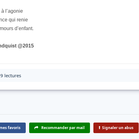
 à l’agonie
nce qui renie
amours d’enfant.
undquist @2015
9 lectures
mes favoris
Recommander par mail
Signaler un abus