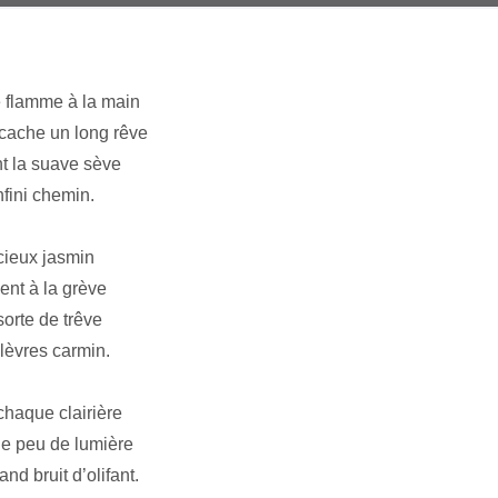
e flamme à la main
 cache un long rêve
nt la suave sève
nfini chemin.
cieux jasmin
ent à la grève
orte de trêve
lèvres carmin.
chaque clairière
le peu de lumière
nd bruit d’olifant.