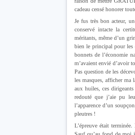
raison de mettre GRATUIT
cadeau censé honorer toute
Je fus très bon acteur, un
conservé intacte la cert
méritants, même d’un grin
bien le principal pour les
bonnets de l’économie nat
m’avaient envié d’avoir t
Pas question de les décevoi
les masques, afficher ma 
aux huiles, ces dirigeant
redouté que j’aie pu leu
l’apparence d’un soupçon 
pleutres !
L’épreuve était terminée.
Sauf qu’au fond de moi je