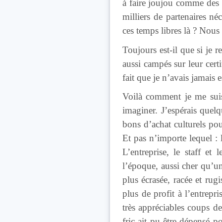
à faire joujou comme des g
milliers de partenaires n
ces temps libres là ? Nous
Toujours est-il que si je 
aussi campés sur leur cert
fait que je n’avais jamais 
Voilà comment je me suis 
imaginer. J’espérais quel
bons d’achat culturels po
Et pas n’importe lequel :
L’entreprise, le staff et 
l’époque, aussi cher qu’u
plus écrasée, racée et rug
plus de profit à l’entrepr
très appréciables coups d
fric ait pu être dépensé 