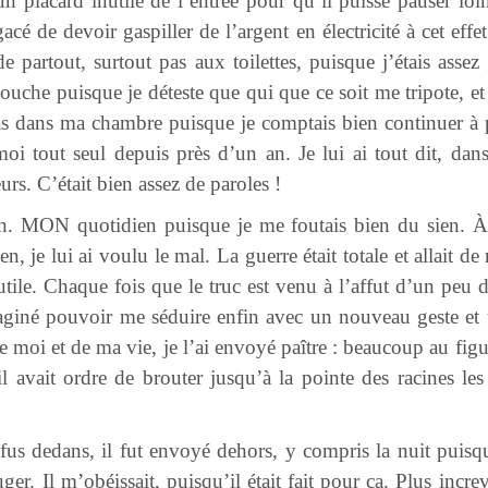
é un placard inutile de l’entrée pour qu’il puisse pauser l
cé de devoir gaspiller de l’argent en électricité à cet effet
e partout, surtout pas aux toilettes, puisque j’étais asse
douche puisque je déteste que qui que ce soit me tripote, et
pas dans ma chambre puisque je comptais bien continuer à p
i tout seul depuis près d’un an. Je lui ai tout dit, dans 
urs. C’était bien assez de paroles !
ien. MON quotidien puisque je me foutais bien du sien. À
, je lui ai voulu le mal. La guerre était totale et allait de 
nutile. Chaque fois que le truc est venu à l’affut d’un peu 
maginé pouvoir me séduire enfin avec un nouveau geste et 
de moi et de ma vie, je l’ai envoyé paître : beaucoup au fi
l avait ordre de brouter jusqu’à la pointe des racines les
fus dedans, il fut envoyé dehors, y compris la nuit puisqu
uger. Il m’obéissait, puisqu’il était fait pour ça. Plus incr