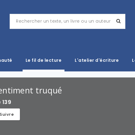
nauté
Le fil de lecture
L'atelier d'écriture
L
entiment truqué
e
139
Suivre