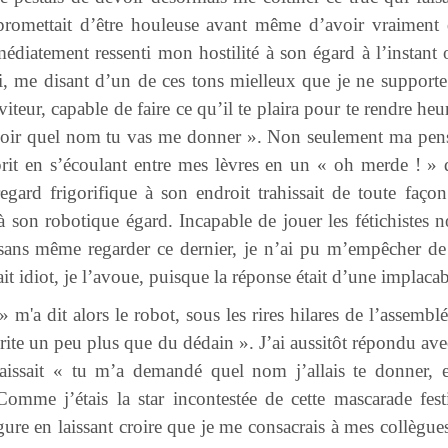
 promettait d’être houleuse avant même d’avoir vraiment 
édiatement ressenti mon hostilité à son égard à l’instant 
oi, me disant d’un de ces tons mielleux que je ne supporte
viteur, capable de faire ce qu’il te plaira pour te rendre he
savoir quel nom tu vas me donner ». Non seulement ma pensé
it en s’écoulant entre mes lèvres en un « oh merde ! » 
egard frigorifique à son endroit trahissait de toute faç
s à son robotique égard. Incapable de jouer les fétichiste
sans même regarder ce dernier, je n’ai pu m’empêcher de 
ait idiot, je l’avoue, puisque la réponse était d’une implaca
» m'a dit alors le robot, sous les rires hilares de l’assembl
rite un peu plus que du dédain ». J’ai aussitôt répondu avec
sait « tu m’a demandé quel nom j’allais te donner, et 
omme j’étais la star incontestée de cette mascarade fest
re en laissant croire que je me consacrais à mes collègues