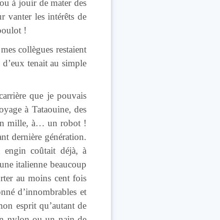
ou à jouir de mater des
 vanter les intérêts de
boulot !
 mes collègues restaient
n d’eux tenait au simple
arrière que je pouvais
voyage à Tataouine, des
en mille, à… un robot !
nt dernière génération.
et engin coûtait déjà, à
 une italienne beaucoup
orter au moins cent fois
 donné d’innombrables et
mon esprit qu’autant de
 en nylon ou un nain de