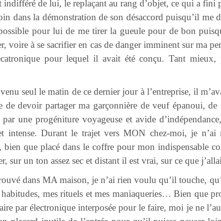
indifféré de lui, le replaçant au rang d’objet, ce qui a fini 
loin dans la démonstration de son désaccord puisqu’il me d
possible pour lui de me tirer la gueule pour de bon puisqu
r, voire à se sacrifier en cas de danger imminent sur ma pers
écatronique pour lequel il avait été conçu. Tant mieux
venu seul le matin de ce dernier jour à l’entreprise, il m’ava
e devoir partager ma garçonnière de veuf épanoui, de sol
sé par une progéniture voyageuse et avide d’indépendance
t intense. Durant le trajet vers MON chez-moi, je n’ai r
, bien que placé dans le coffre pour mon indispensable co
 sur un ton assez sec et distant il est vrai, sur ce que j’alla
etrouvé dans MA maison, je n’ai rien voulu qu’il touche, qu’
s habitudes, mes rituels et mes maniaqueries… Bien que p
aire par électronique interposée pour le faire, moi je ne l’a