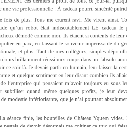
EMENT ces derniers à profit de tous, ce jour-là, puisqu
 une vie professionnelle ! À cadeau pourri, sincérité putri
e fois de plus. Tous me crurent ravi. Me virent ainsi. Tou
itude qu’un robot était indiscutablement LE cadeau le
cheux démodé comme moi. Ils étaient si contents de leur c
 quitter en paix, en laissant le souvenir impérissable du gé
ionale, et plus. Tant de mes collègues, simples dépouill
oujours brillamment réussi mes coups dans un "absolu anon
r ce soir-là. Je devais partir en humain, leur laisser la cer
larme et quelque sentiment en leur disant combien ils all
s de l’entreprise qui pensaient m’avoir toujours eu sous l
r subtiliser quand même quelques profits, je leur deva
de modestie infériorisante, que je n’ai pourtant absolumen
 La séance finie, les bouteilles de Château Yquem vides. J
 pestais de devoir désormais me coltiner ce truc qui faisa