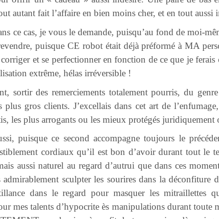
out autant fait l’affaire en bien moins cher, et en tout aussi i
e dans ce cas, je vous le demande, puisqu’au fond de moi-mêm
revendre, puisque CE robot était déjà préformé à MA pers
 corriger et se perfectionner en fonction de ce que je ferais 
lisation extrême, hélas irréversible !
nt, sortir des remerciements totalement pourris, du genr
plus gros clients. J’excellais dans cet art de l’enfumage, e
is, les plus arrogants ou les mieux protégés juridiquement
aussi, puisque ce second accompagne toujours le précéden
sistiblement cordiaux qu’il est bon d’avoir durant tout le t
amais aussi naturel au regard d’autrui que dans ces moment
is admirablement sculpter les sourires dans la déconfiture
tillance dans le regard pour masquer les mitraillettes q
 talents d’hypocrite ès manipulations durant toute ma c