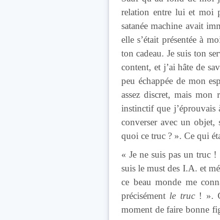
relation entre lui et moi
satanée machine avait imm
elle s’était présentée à m
ton cadeau. Je suis ton ser
content, et j’ai hâte de 
peu échappée de mon espr
assez discret, mais mon r
instinctif que j’éprouvai
converser avec un objet, 
quoi ce truc ? ». Ce qui ét
« Je ne suis pas un truc ! 
suis le must des I.A. et mé
ce beau monde me connais
précisément
le truc
! ». C
moment de faire bonne figu