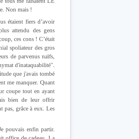
e tous me faisaient LE
de. Non mais !
s étaient fiers d’avoir
 plus attendu des gens
oup, ces cons ! C’était
nial spoliateur des gros
eurs de parvenus naïfs,
ymat d'inataquabilité".
titude que j'avais tombé
aient me manquer. Quant
eur coupe tout en ayant
is bien de leur offrir
t pas, grâce à eux. Les
e pouvais enfin partir.
it office de cadeau. La