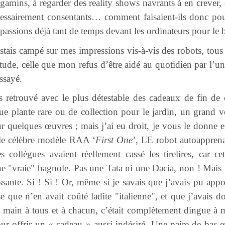
amins, à regarder des reality shows navrants à en crever, 
écessairement consentants… comment faisaient-ils donc pour
 passions déjà tant de temps devant les ordinateurs pour le 
restais campé sur mes impressions vis-à-vis des robots, tous
itude, celle que mon refus d’être aidé au quotidien par l’u
essayé.
retrouvé avec le plus détestable des cadeaux de fin de c
que plante rare ou de collection pour le jardin, un grand 
ur quelques œuvres ; mais j’ai eu droit, je vous le donne 
 le célèbre modèle RAA ‘
First One
’, LE robot autoapprena
les collègues avaient réellement cassé les tirelires, car c
ne "vraie" bagnole. Pas une Tata ni une Dacia, non ! Mais
issante. Si ! Si ! Or, même si je savais que j’avais pu app
ise que n’en avait coûté ladite "italienne", et que j’avais
e main à tous et à chacun, c’était complètement dingue à 
pour offrir un « cadeau » aussi indésiré. Une paire de bas