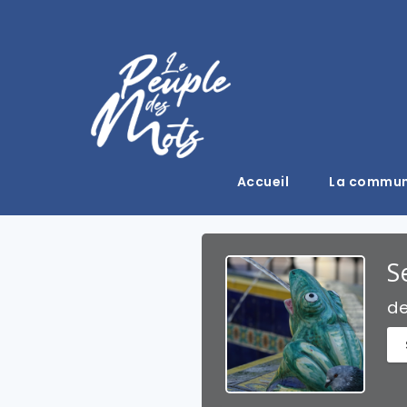
Accueil
La commu
S
d