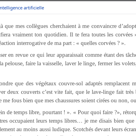
Intelligence artificielle
éjà que mes collègues cherchaient à me convaincre d’adop
fiera vraiment ton quotidien. Il te fera toutes les corvées 
action interrogative de ma part : « quelles corvées ? ».
asser en revue ce qui leur apparaissait comme étant des tâ
la pelouse, faire la vaisselle, laver le linge, fermer les volets
pondre que des végétaux couvre-sol adaptés remplacent m
ver deux couverts c’est vite fait, que le lave-linge fait très
 je me fous bien que mes chaussures soient cirées ou non, ou
lein de temps libre, pourtant ! ». « Pour quoi faire ?», rétor
res occupaient leurs temps libres… je me disais bien que r
nalement au moins aussi ludique. Scotchés devant leurs écran