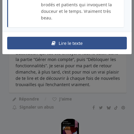
brodés et patients qui invoquent la
douceur et le temps. Vraiment très
beau.
Léo
Auteur et lecteur
Publié le
05/04/2024
Bonjour Francis-Etienne, c’est
Lire le texte
possible de publier avant en activant le code
d’activation qui t’as été envoyé. Il faut le saisir dans
la partie “Gérer mon compte”, puis “Débloquer les
fonctionnalités”. Je serai pour ma part de retour
dimanche, à plus tard, c’est pour moi un vrai plaisir
de te lire et de découvrir à chaque fois de nouvelles
trouvailles qui l’enchantent vraiment.
Répondre
J'aime
Signaler un abus