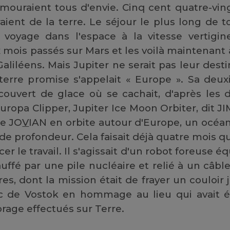
mouraient tous d'envie. Cinq cent quatre-ving
aient de la terre. Le séjour le plus long de t
voyage dans l'espace à la vitesse vertigin
x mois passés sur Mars et les voilà maintenant 
Galiléens. Mais Jupiter ne serait pas leur dest
r terre promise s'appelait « Europe ». Sa deu
couvert de glace où se cachait, d'après les
ropa Clipper, Jupiter Ice Moon Orbiter, dit JI
le JO
V
IAN en orbite autour d'Europe, un océan
de profondeur. Cela faisait déjà quatre mois que
 le travail. Il s'agissait d'un robot foreuse é
ffé par une pile nucléaire et relié à un câble
es, dont la mission était de frayer un couloir 
ac de Vostok en hommage au lieu qui avait é
orage effectués sur Terre.