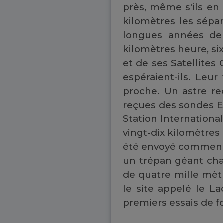
près, même s'ils en 
kilomètres les sépar
longues années de 
kilomètres heure, si
et de ses Satellites 
espéraient-ils. Leu
proche. Un astre re
reçues des sondes Eu
Station Internationa
vingt-dix kilomètres 
été envoyé commencer
un trépan géant chau
de quatre mille mètr
le site appelé le L
premiers essais de f