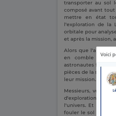
transporter au sol 
composé avant tout d
mettre en état tou
l'exploration de la
orbitale pour analys
et après la mission, 
Alors que l'appareil
Voici p
en comble avant d
astronautes faisaient
pièces de la station
leur mission.
Messieurs, vous all
L
d'exploration. Jama
l'univers. Et dans 
fouler le sol glacé d