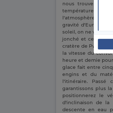
nous trouverons peu
température au sol 
l'atmosphère trop t
gravité d'Europe es
soleil, on ne voit rie
jonché et certains 
cratère de Pwyll vou
la vitesse du convo
heure et demie pour 
glace fait entre cinq
engins et du matér
l'itinéraire. Passé
garantissons plus la
positionnerez le v
d'inclinaison de l
descente en eau pr