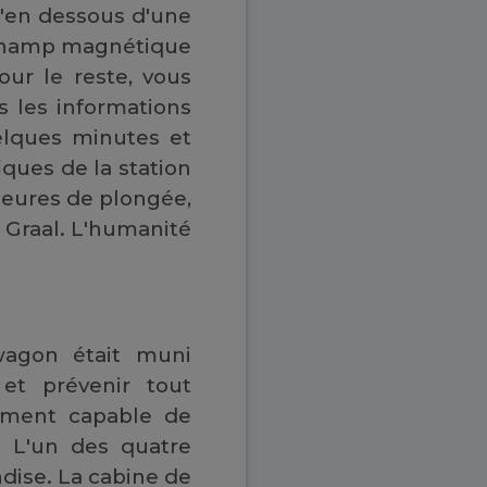
u'en dessous d'une
e champ magnétique
Pour le reste, vous
s les informations
elques minutes et
ques de la station
heures de plongée,
e Graal. L'humanité
wagon était muni
et prévenir tout
ement capable de
t. L'un des quatre
ndise. La cabine de