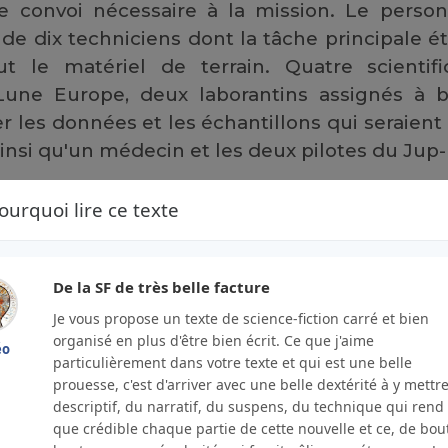
le convoi nécessaire à la mission. Le perso
e dix techniciens dont la tâche principale ét
t le matériel de terrain. Quatre scientif
 Lune Europe, deux laborantins assignés à b
er les données et les échantillons qui seraient
ainsi qu'un médecin et les deux pilotes du Jup-
lage se terminait et que chaque véhicule étai
ourquoi lire ce texte
'être placé dans la soute de débarquem
 la course en apesanteur à travers les couloirs
 jusqu'à la salle de commandement où ils allaie
De la SF de très belle facture
Je vous propose un texte de science-fiction carré et bien
organisé en plus d'être bien écrit. Ce que j'aime
ez entrer dans l'Histoire. La mission Ice Sli
éo
particulièrement dans votre texte et qui est une belle
is aucun homme après Mars n'aura posé le pi
prouesse, c'est d'arriver avec une belle dextérité à y mettr
maintenant un peu plus d'une heure, vous se
descriptif, du narratif, du suspens, du technique qui rend
que crédible chaque partie de cette nouvelle et ce, de bou
e Jupiter II et à plonger dans le secret de ses