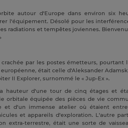
rbite autour d'Europe dans environ six he
r l'équipement. Désolé pour les interférence
des radiations et tempêtes joviennes. Bienvenu
»
e crachée par les postes émetteurs, pourtant l
e européenne, était celle d'Aleksander Adam
iter II Explorer, surnommé le « Jup-Ex ».
 la hauteur d'une tour de cinq étages et ét
e orbitale équipée des pièces de vie commu
se et d'un immense atelier où étaient entr
cules et appareils d'exploration. L'autre parti
ion extra-terrestre, était une sorte de vaisse