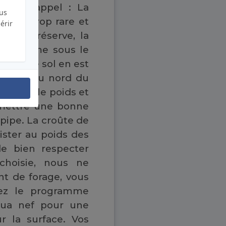
 Pour rappel : La
lus
y est trop rare et
érir
 votre réserve, la
e et même sous le
glace, le sol en est
omètres au nord du
idérant le poids et
z mettre une bonne
 pipe. La croûte de
sister au poids des
de bien respecter
 choisie, nous ne
int de forage, vous
rez le programme
qua nef pour une
 la surface. Vos