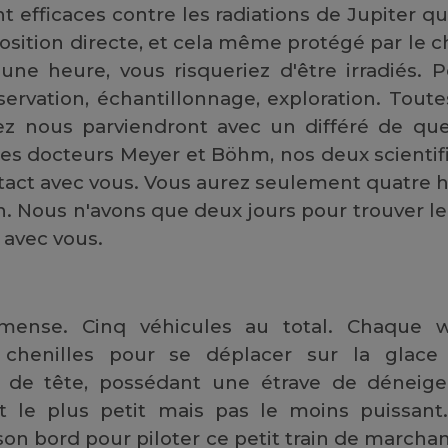
 efficaces contre les radiations de Jupiter q
position directe, et cela même protégé par l
d'une heure, vous risqueriez d'être irradiés. 
servation, échantillonnage, exploration. Toute
ez nous parviendront avec un différé de qu
les docteurs Meyer et Böhm, nos deux scientifi
ntact avec vous. Vous aurez seulement quatre 
en. Nous n'avons que deux jours pour trouver l
 avec vous.
mmense. Cinq véhicules au total. Chaque 
 chenilles pour se déplacer sur la glace 
n de tête, possédant une étrave de déneig
ait le plus petit mais pas le moins puissan
 son bord pour piloter ce petit train de marcha