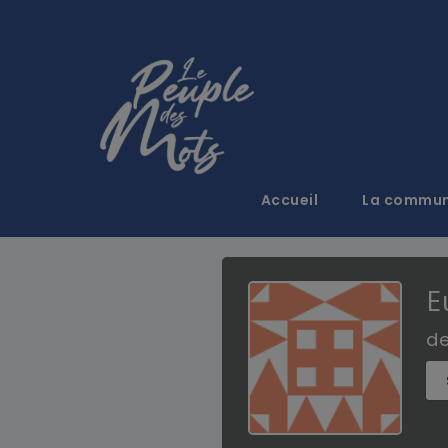
Accueil
La commu
E
d