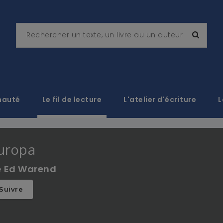
nauté
Le fil de lecture
L'atelier d'écriture
L
uropa
e
Ed Warend
Suivre