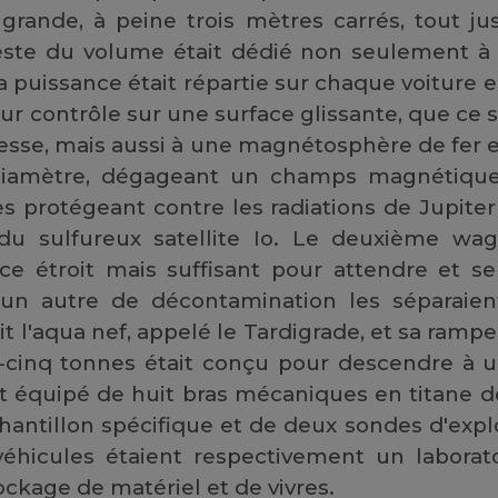
 grande, à peine trois mètres carrés, tout ju
este du volume était dédié non seulement à
a puissance était répartie sur chaque voiture 
eur contrôle sur une surface glissante, que ce s
itesse, mais aussi à une magnétosphère de fer e
diamètre, dégageant un champs magnétique
s protégeant contre les radiations de Jupiter 
u sulfureux satellite Io. Le deuxième wag
ce étroit mais suffisant pour attendre et s
un autre de décontamination les séparaient
ait l'aqua nef, appelé le Tardigrade, et sa ram
-cinq tonnes était conçu pour descendre à 
t équipé de huit bras mécaniques en titane des
hantillon spécifique et de deux sondes d'exp
éhicules étaient respectivement un laborat
kage de matériel et de vivres.