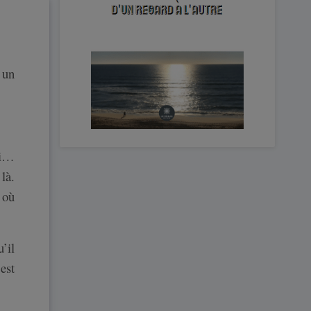
à un
ui…
là.
t où
’il
est