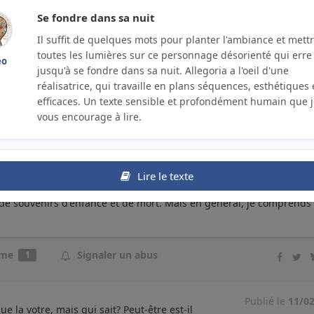
Se fondre dans sa nuit
Il suffit de quelques mots pour planter l'ambiance et mett
Publié le
11/
 bien attachant ton petit bonhomme. Bien sûr, ce
toutes les lumières sur ce personnage désorienté qui erre
éo
s de peu finalement qui suivent la route, qui suivent la lumière o
jusqu'à se fondre dans sa nuit. Allegoria a l'oeil d'une
t il faudrait se contenter de cela, être ici, maintenant puisque dem
réalisatrice, qui travaille en plans séquences, esthétiques 
nt cela le bonheur, marcher dans cette ruelle.. Merci chère Allegori
efficaces. Un texte sensible et profondément humain que 
vous encourage à lire.
Signaler un abus
2
Lire le texte
Publié le
11/0
legoria de façon très différente. Pour moi, il est
 de souvenirs d'enfance et de mort. Mais en général, je comprends 
ime
Signaler un abus
1
Publié le
11/0
e la votre, mais qui sait? Peut-être est-il