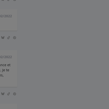
02/2022
02/2022
ance et
 Je te
es,