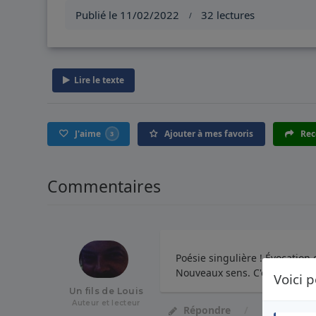
Publié le 11/02/2022
32 lectures
/
Lire le texte
J'aime
Ajouter à mes favoris
Rec
3
Commentaires
Poésie singulière ! Évocation 
Nouveaux sens. C'est bien ! ;-
Voici p
Un fils de Louis
Auteur et lecteur
J'aime
Répondre