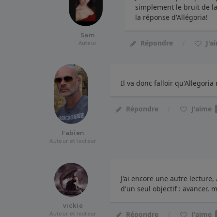
simplement le bruit de la
la réponse d'Allégoria!
Sam
J'a
Répondre
Auteur
Il va donc falloir qu'Allegoria
J'aime
Répondre
Fabien
Auteur et lecteur
J'ai encore une autre lecture, 
d'un seul objectif : avancer, 
vickie
J'aime
Répondre
Auteur et lecteur