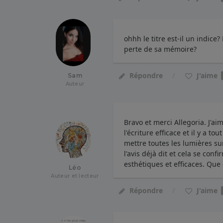
ohhh le titre est-il un indice
perte de sa mémoire?
J'aime
Répondre
Sam
Auteur
Bravo et merci Allegoria. J'ai
l'écriture efficace et il y a t
mettre toutes les lumières su
l'avis déjà dit et cela se confi
esthétiques et efficaces. Que d
Léo
Auteur et lecteur
J'aime
Répondre