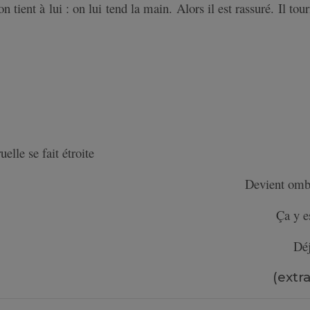
on tient à lui : on lui tend la main. Alors il est rassuré. Il tou
uelle se fait étroite
Devient om
Ça y e
Dé
(extra