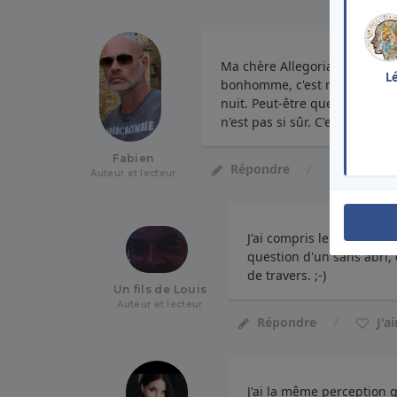
Ma chère Allegoria, qu'il est
L
bonhomme, c'est nous, des gen
nuit. Peut-être que finalemen
n'est pas si sûr. C'est sûreme
Fabien
J'aime
Répondre
Auteur et lecteur
J'ai compris le texte D'Al
question d'un sans abri,
de travers. ;-)
Un fils de Louis
Auteur et lecteur
J'a
Répondre
J'ai la même perception qu