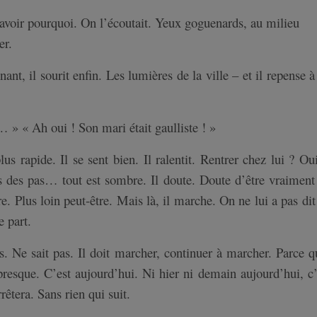
savoir pourquoi. On l’écoutait. Yeux goguenards, au milieu
ter.
nnant, il sourit enfin. Les lumières de la ville – et il repense 
» « Ah oui ! Son mari était gaulliste ! »
us rapide. Il se sent bien. Il ralentit. Rentrer chez lui ? O
rs des pas… tout est sombre. Il doute. Doute d’être vraiment 
ore. Plus loin peut-être. Mais là, il marche. On ne lui a pas di
le part.
us. Ne sait pas. Il doit marcher, continuer à marcher. Parce qu
presque. C’est aujourd’hui. Ni hier ni demain aujourd’hui, c’
rrêtera. Sans rien qui suit.