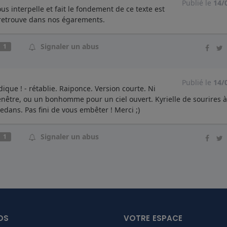
Publié le
14/
s interpelle et fait le fondement de ce texte est
y retrouve dans nos égarements.
Signaler un abus
1
Publié le
14/
ique ! - rétablie. Raiponce. Version courte. Ni
fenêtre, ou un bonhomme pour un ciel ouvert. Kyrielle de sourires à
edans. Pas fini de vous embêter ! Merci ;)
Signaler un abus
1
e
OS
VOTRE ESPACE