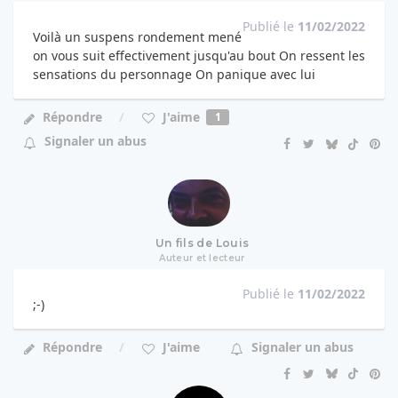
Publié le
11/02/2022
Voilà un suspens rondement mené
on vous suit effectivement jusqu'au bout On ressent les
sensations du personnage On panique avec lui
J'aime
Répondre
1
Signaler un abus
Un fils de Louis
Auteur et lecteur
Publié le
11/02/2022
;-)
Répondre
J'aime
Signaler un abus