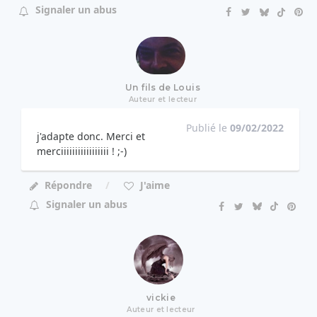
Signaler un abus
Un fils de Louis
Auteur et lecteur
Publié le
09/02/2022
j'adapte donc. Merci et
merciiiiiiiiiiiiiiiii ! ;-)
Répondre
J'aime
Signaler un abus
vickie
Auteur et lecteur